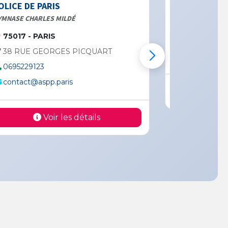
OLICE DE PARIS
STADE JULES NO
YMNASE CHARLES MILDÉ
75014 - PA
75017 - PARIS
3 AVENUE 
38 RUE GEORGES PICQUART
ring14eme@
0695229123
contact@aspp.paris
V
Voir les détails