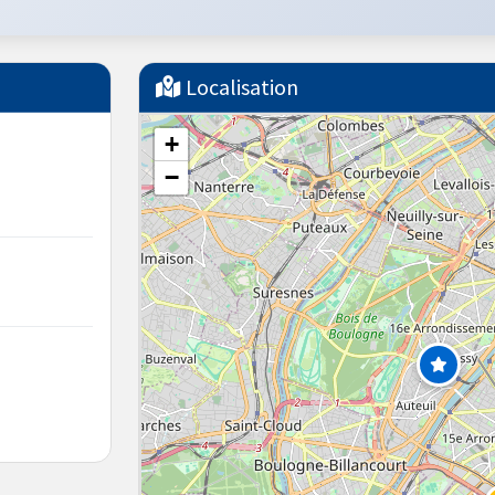
Localisation
+
−