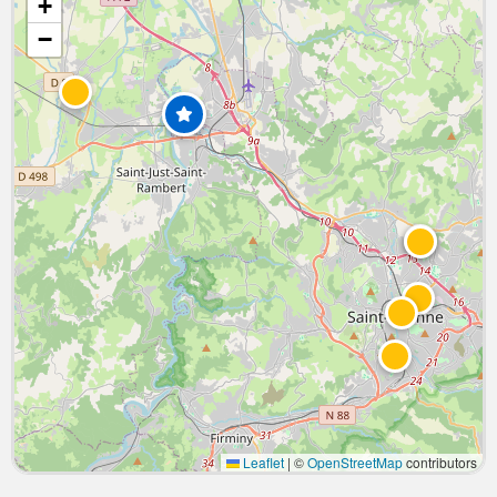
+
−
Leaflet
|
©
OpenStreetMap
contributors