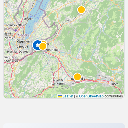
Leaflet
|
©
OpenStreetMap
contributors