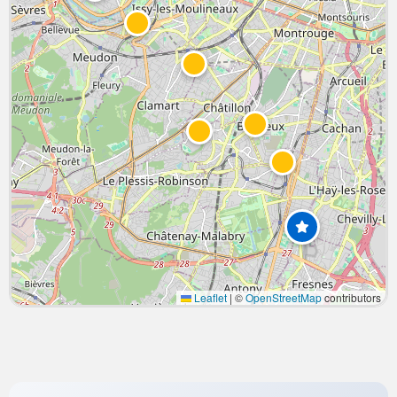
Leaflet
|
©
OpenStreetMap
contributors