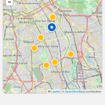
−
Leaflet
|
©
OpenStreetMap
contributors