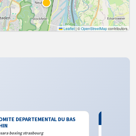
Leaflet
|
©
OpenStreetMap
contributors
Club de boxe
PARTEMENTAL DU BAS
JOIE ET SANTE KOENI
strasbourg