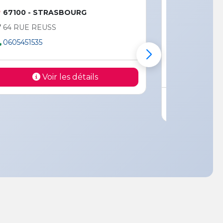
SALLE DE BOXE DE L'ELSAU
 STRASBOURG
67200 - STRASBOUR
EUSS
15 RUE LÉONARD DE 
5
0616457902
jskboxeanglaise@gmai
Voir les détails
Voir les dét