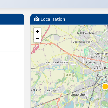
U
Localisation
+
−