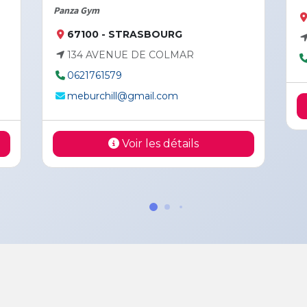
Panza Gym
67100 -
67100 - STRASBOURG
64 RUE R
134 AVENUE DE COLMAR
060545153
0621761579
meburchill@gmail.com
Voir les détails