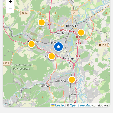
+
−
Leaflet
|
©
OpenStreetMap
contributors