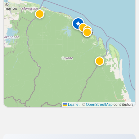
Leaflet
|
©
OpenStreetMap
contributors