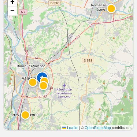
+
−
Leaflet
|
©
OpenStreetMap
contributors