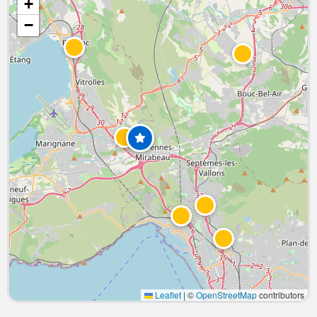
+
−
Leaflet
|
©
OpenStreetMap
contributors