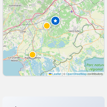
Leaflet
|
©
OpenStreetMap
contributors