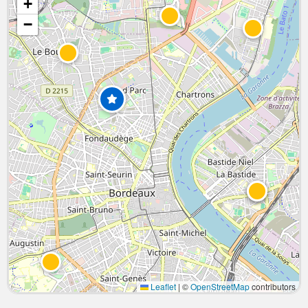
+
−
Leaflet
|
©
OpenStreetMap
contributors