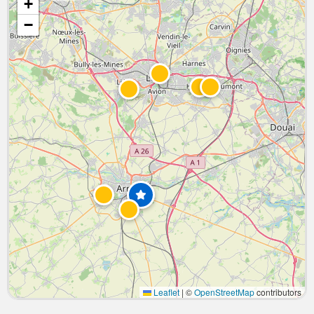
+
−
Leaflet
|
©
OpenStreetMap
contributors