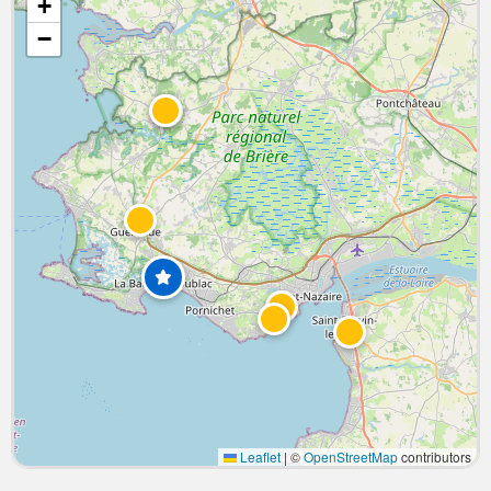
+
−
Leaflet
|
©
OpenStreetMap
contributors