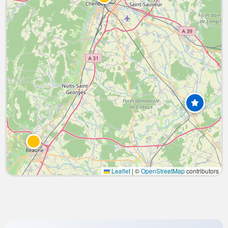
Leaflet
|
©
OpenStreetMap
contributors