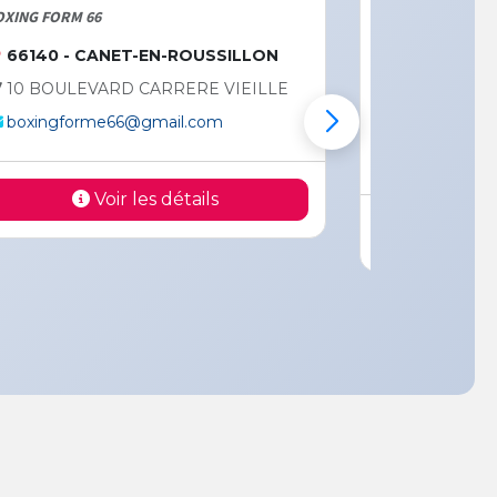
G FORM 66
PKB
140 - CANET-EN-ROUSSILLON
66100 - PERP
 BOULEVARD CARRERE VIEILLE
88 AVENUE PA
xingforme66@gmail.com
0659482203
boxeacademie
Voir les détails
Voir 