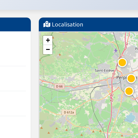
Localisation
+
−