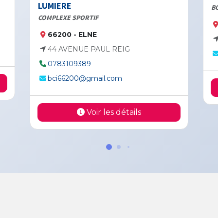
LUMIERE
BOXIN
COMPLEXE SPORTIF
66
66200 - ELNE
10
44 AVENUE PAUL REIG
bo
0783109389
bci66200@gmail.com
Voir les détails