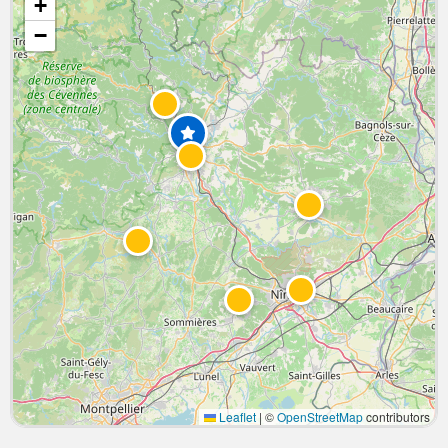
+
−
Leaflet
|
©
OpenStreetMap
contributors