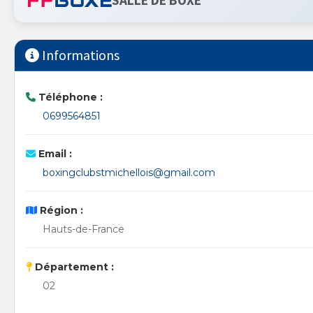
SALLE DE BOXE
Informations
Téléphone :
0699564851
Email :
boxingclubstmichellois@gmail.com
Région :
Hauts-de-France
Département :
02