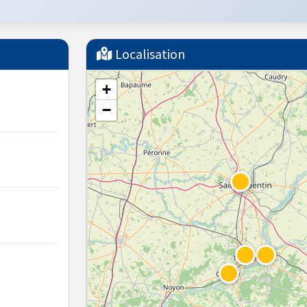
Localisation
+
−