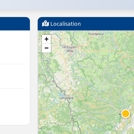
Localisation
+
−