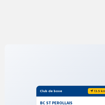
13.5 km
Club de boxe
AIS
BC VERNOUSAIN