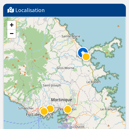
Localisation
+
−