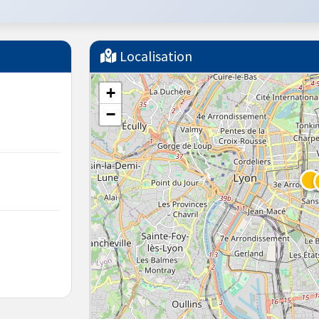
Localisation
+
−