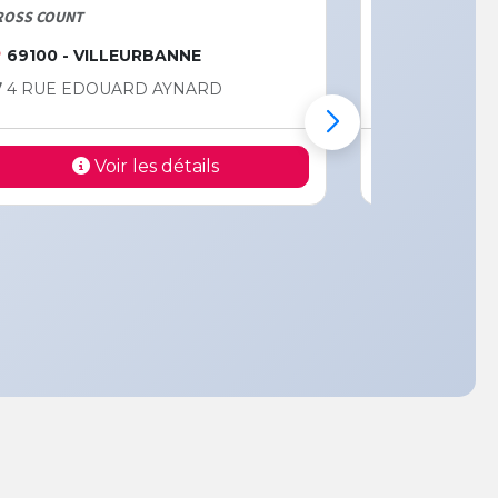
ROSS COUNT
SALLE ENTRAIN
69100 - VILLEURBANNE
69003 - L
4 RUE EDOUARD AYNARD
274 RUE P
Voir les détails
V