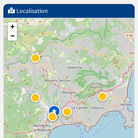
Localisation
+
−