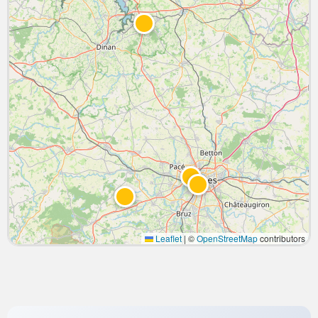
Leaflet
|
©
OpenStreetMap
contributors