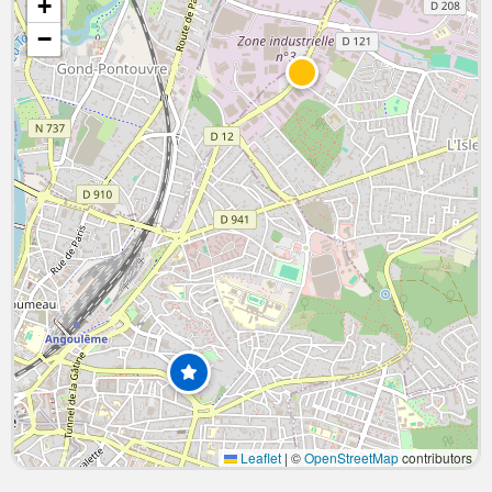
+
−
Leaflet
|
©
OpenStreetMap
contributors