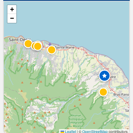
+
−
Leaflet
|
©
OpenStreetMap
contributors