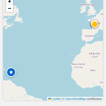
+
−
Leaflet
|
©
OpenStreetMap
contributors