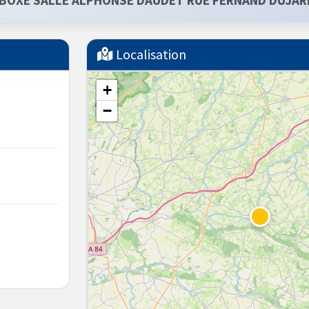
BOXE SALLE ALPHONSE DAUDET RUE FERNAND DUJAR
Localisation
+
−