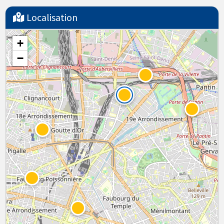
Localisation
+
−