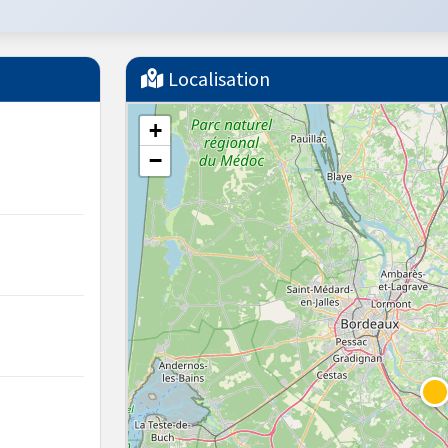
Localisation
+
−