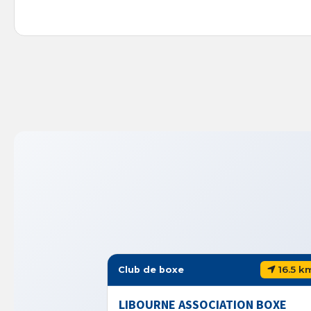
16.5 km
ub de boxe
Club de boxe
IBOURNE ASSOCIATION BOXE
BRAHIM BOXI