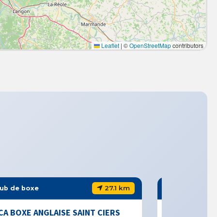
Leaflet
|
©
OpenStreetMap
contributors
27.1 km
32.2 km
Club de boxe
T CIERS
UAC SECTION BOXE CADILLAC