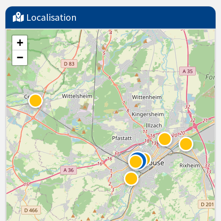
Localisation
+
−