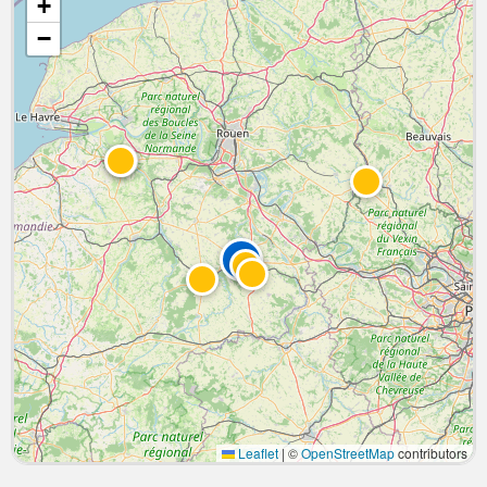
+
−
Leaflet
|
©
OpenStreetMap
contributors