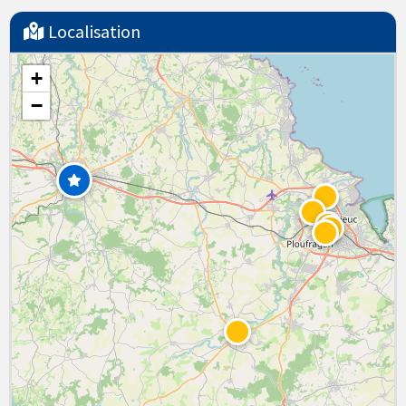
Localisation
+
−