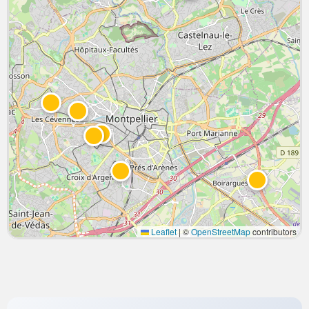
Leaflet
|
©
OpenStreetMap
contributors