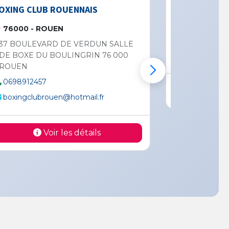
UENNAIS
LE NOBLE ART DE ROUEN
Hall des sports Antoine de Saint Exup
N
76000 - ROUEN
DE VERDUN SALLE
ULINGRIN 76 000
IMPASSE GAUMONT
Voir les détails
@hotmail.fr
les détails