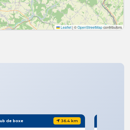
Leaflet
|
©
OpenStreetMap
contributors
36.4 km
Club de boxe