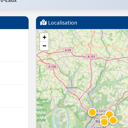
es-Eaux
Localisation
+
−