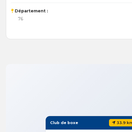
Département :
76
33.9 km
Club de boxe
Club 