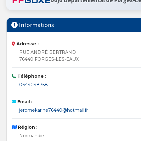
Dojo Départemental de Forges-L
Informations
Adresse :
RUE ANDRÉ BERTRAND
76440 FORGES-LES-EAUX
Téléphone :
0644048758
Email :
jeromekarine76440@hotmail.fr
Région :
Normandie