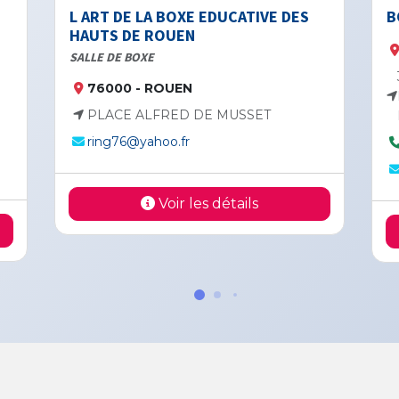
T DE LA BOXE EDUCATIVE DES
BOXING CLUB RO
S DE ROUEN
76000 - ROUE
DE BOXE
37 BOULEVARD 
000 - ROUEN
DE BOXE DU BO
ACE ALFRED DE MUSSET
ROUEN
g76@yahoo.fr
0698912457
boxingclubrouen
Voir les détails
Voir 