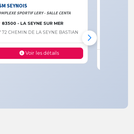
SM SEYNOIS
ASCM DE TO
MPLEXE SPORTIF LERY - SALLE CENTA
SALLE DU DOJO
83500 - LA SEYNE SUR MER
83000 - T
72 CHEMIN DE LA SEYNE BASTIAN
ESPACE BE
ALBERT CA
Voir les détails
V