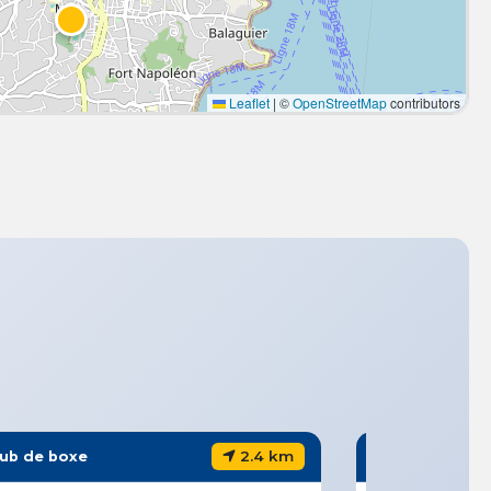
Leaflet
|
©
OpenStreetMap
contributors
2.4 km
lub de boxe
Club de boxe