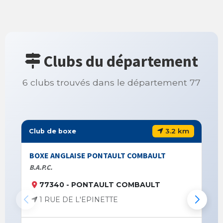
Clubs du département
6 clubs trouvés dans le département 77
3.2 km
Club de boxe
 PONTAULT COMBAULT
EVASION URBAINE SECTI
Salle Jean-Marc Mormeck
NTAULT COMBAULT
77200 - TORCY
PINETTE
PLACE DES RENCON
cindylaphia.evasionur