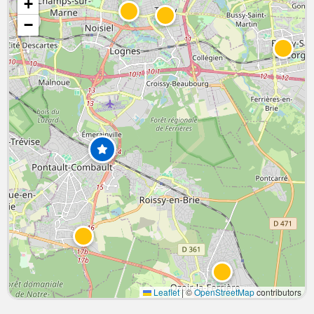
+
−
Leaflet
|
©
OpenStreetMap
contributors