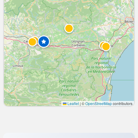
Leaflet
|
©
OpenStreetMap
contributors