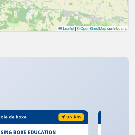
Leaflet
|
©
OpenStreetMap
contributors
9.7 km
xe
Club de boxe
XE EDUCATION
CJF BOXE