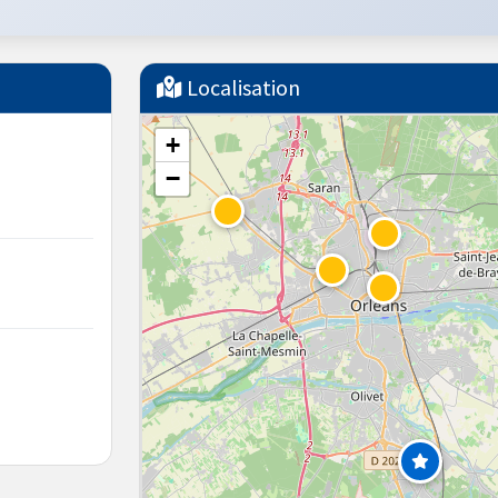
Localisation
+
−