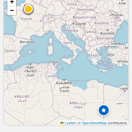
+
−
Leaflet
|
©
OpenStreetMap
contributors