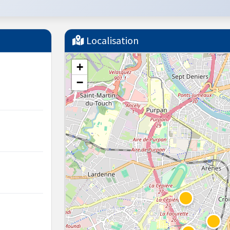
Localisation
+
−