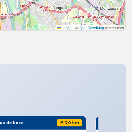
Leaflet
|
©
OpenStreetMap
contributors
3.0 km
lub de boxe
Club de boxe