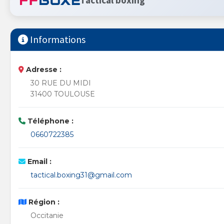
Tactical boxing
Informations
Adresse :
30 RUE DU MIDI
31400 TOULOUSE
Téléphone :
0660722385
Email :
tactical.boxing31@gmail.com
Région :
Occitanie