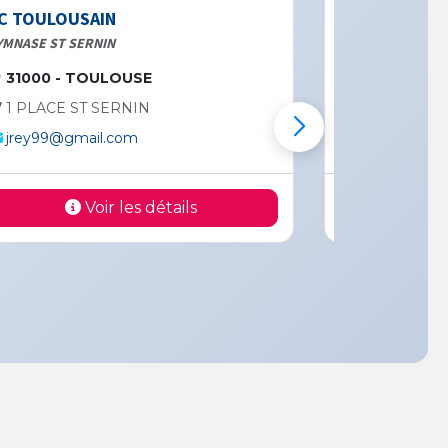
C TOULOUSAIN
BOXING TOU
YMNASE ST SERNIN
31100 - T
31000 - TOULOUSE
COMPLEXE S
1 PLACE ST SERNIN
RUE PAUL 
jrey99@gmail.com
boxingtoulo
Voir les détails
V