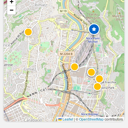
+
−
Leaflet
|
©
OpenStreetMap
contributors