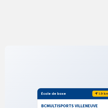
1.9 km
École de boxe
Club de 
BCMULTISPORTS VILLENEUVE
RING GR