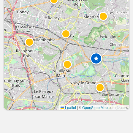
Leaflet
|
©
OpenStreetMap
contributors