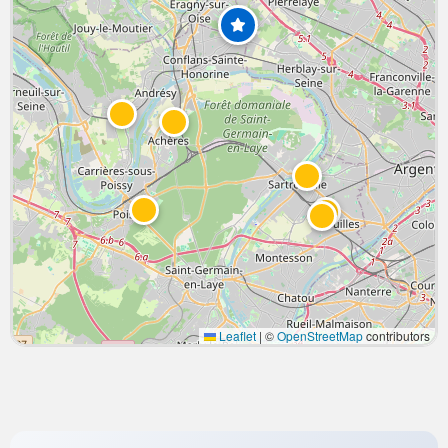
Leaflet
|
©
OpenStreetMap
contributors