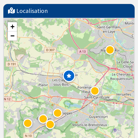
Localisation
+
−