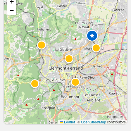
+
−
Leaflet
|
©
OpenStreetMap
contributors