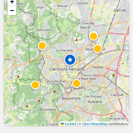
+
−
Leaflet
|
©
OpenStreetMap
contributors