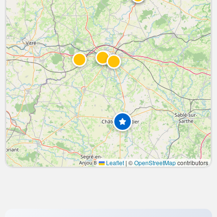
Leaflet
|
©
OpenStreetMap
contributors