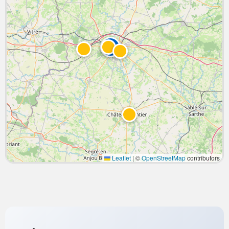
Leaflet
|
©
OpenStreetMap
contributors