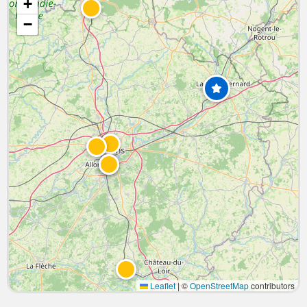
+
−
Leaflet
|
©
OpenStreetMap
contributors